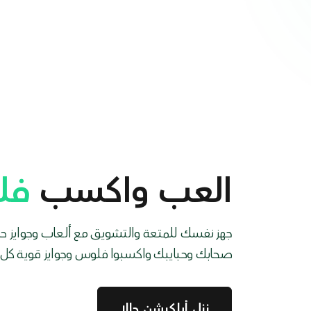
العب واكسب
فل
جهز نفسك للمتعة والتشويق مع ألعاب وجوايز ح
صحابك وحبايبك واكسبوا فلوس وجوايز قوية كل 
نزل أبلكيشن حالا